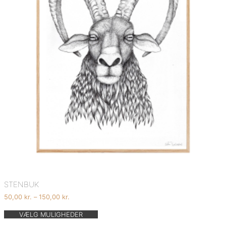
STENBUK
Prisinterval:
50,00
kr.
–
150,00
kr.
50,00 kr.
Dette
til
VÆLG MULIGHEDER
vare
150,00 kr.