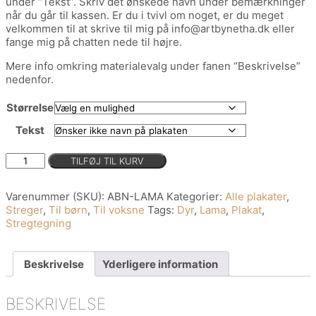
under “Tekst”. Skriv det ønskede navn under bemærkninger
når du går til kassen. Er du i tvivl om noget, er du meget
velkommen til at skrive til mig på info@artbynetha.dk eller
fange mig på chatten nede til højre.
Mere info omkring materialevalg under fanen “Beskrivelse”
nedenfor.
Størrelse
Tekst
Ryd
Lama
TILFØJ TIL KURV
antal
Varenummer (SKU):
ABN-LAMA
Kategorier:
Alle plakater
,
Streger
,
Til børn
,
Til voksne
Tags:
Dyr
,
Lama
,
Plakat
,
Stregtegning
Beskrivelse
Yderligere information
BESKRIVELSE