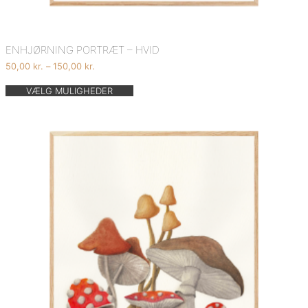
ENHJØRNING PORTRÆT – HVID
Prisinterval:
50,00
kr.
–
150,00
kr.
50,00 kr.
Dette
til
VÆLG MULIGHEDER
vare
150,00 kr.
har
flere
varianter.
Mulighederne
kan
vælges
på
varesiden