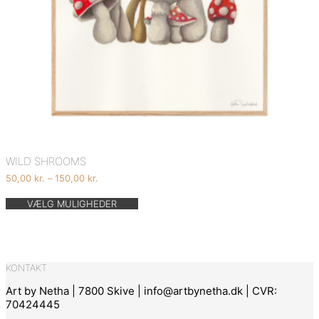
WILD SHROOMS
Prisinterval:
50,00
kr.
–
150,00
kr.
50,00 kr.
Dette
til
VÆLG MULIGHEDER
vare
150,00 kr.
har
flere
varianter.
Mulighederne
KONTAKT
kan
vælges
Art by Netha | 7800 Skive | info@artbynetha.dk | CVR:
på
70424445
varesiden