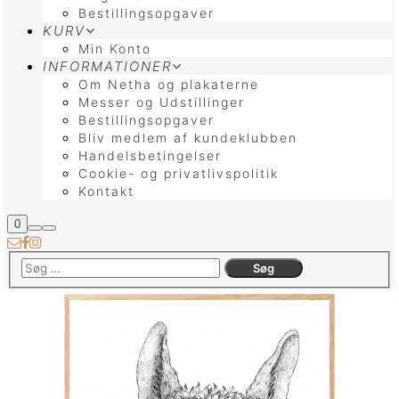
Bestillingsopgaver
KURV
Min Konto
INFORMATIONER
Om Netha og plakaterne
Messer og Udstillinger
Bestillingsopgaver
Bliv medlem af kundeklubben
Handelsbetingelser
Cookie- og privatlivspolitik
Kontakt
Butiks
0
Søg
Hovedmenu
sidebar