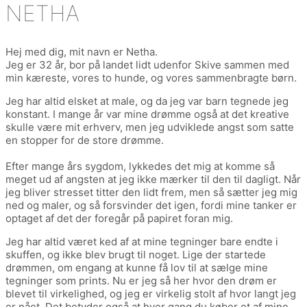
NETHA
Hej med dig, mit navn er Netha.
Jeg er 32 år, bor på landet lidt udenfor Skive sammen med
min kæreste, vores to hunde, og vores sammenbragte børn.
Jeg har altid elsket at male, og da jeg var barn tegnede jeg
konstant. I mange år var mine drømme også at det kreative
skulle være mit erhverv, men jeg udviklede angst som satte
en stopper for de store drømme.
Efter mange års sygdom, lykkedes det mig at komme så
meget ud af angsten at jeg ikke mærker til den til dagligt. Når
jeg bliver stresset titter den lidt frem, men så sætter jeg mig
ned og maler, og så forsvinder det igen, fordi mine tanker er
optaget af det der foregår på papiret foran mig.
Jeg har altid været ked af at mine tegninger bare endte i
skuffen, og ikke blev brugt til noget. Lige der startede
drømmen, om engang at kunne få lov til at sælge mine
tegninger som prints. Nu er jeg så her hvor den drøm er
blevet til virkelighed, og jeg er virkelig stolt af hvor langt jeg
er nået. Det betyder også at hver gang du køber et af mine