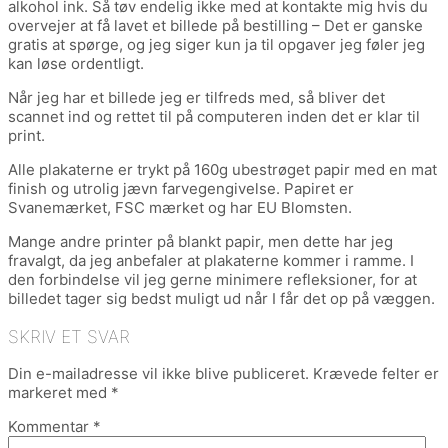
alkohol ink. Så tøv endelig ikke med at kontakte mig hvis du
overvejer at få lavet et billede på bestilling – Det er ganske
gratis at spørge, og jeg siger kun ja til opgaver jeg føler jeg
kan løse ordentligt.
Når jeg har et billede jeg er tilfreds med, så bliver det
scannet ind og rettet til på computeren inden det er klar til
print.
Alle plakaterne er trykt på 160g ubestrøget papir med en mat
finish og utrolig jævn farvegengivelse. Papiret er
Svanemærket, FSC mærket og har EU Blomsten.
Mange andre printer på blankt papir, men dette har jeg
fravalgt, da jeg anbefaler at plakaterne kommer i ramme. I
den forbindelse vil jeg gerne minimere refleksioner, for at
billedet tager sig bedst muligt ud når I får det op på væggen.
SKRIV ET SVAR
Din e-mailadresse vil ikke blive publiceret.
Krævede felter er
markeret med
*
Kommentar
*