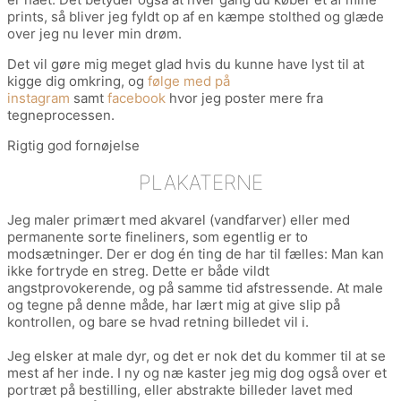
prints, så bliver jeg fyldt op af en kæmpe stolthed og glæde
over jeg nu lever min drøm.
Det vil gøre mig meget glad hvis du kunne have lyst til at
kigge dig omkring, og
følge med på
instagram
samt
facebook
hvor jeg poster mere fra
tegneprocessen.
Rigtig god fornøjelse
PLAKATERNE
Jeg maler primært med akvarel (vandfarver) eller med
permanente sorte fineliners, som egentlig er to
modsætninger. Der er dog én ting de har til fælles: Man kan
ikke fortryde en streg. Dette er både vildt
angstprovokerende, og på samme tid afstressende. At male
og tegne på denne måde, har lært mig at give slip på
kontrollen, og bare se hvad retning billedet vil i.
Jeg elsker at male dyr, og det er nok det du kommer til at se
mest af her inde. I ny og næ kaster jeg mig dog også over et
portræt på bestilling, eller abstrakte billeder lavet med