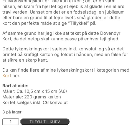
Et lykønskningskort er ikke kun et kort; det er en varm
hilsen, en kram fra hjertet og et øjeblik af glæde i en ellers
travl verden. Uanset om det er en fødselsdag, en jubilæum
eller bare en grund til at fejre livets små glæder, er dette
kort den perfekte måde at sige “Tillykke!” på.
Af samme grund har jeg ikke sat tekst på dette Dovendyr
Kort, da det netop skal kunne passe på enhver lejlighed.
Dette lykønskningskort sælges inkl. konvolut, og så er det
printet på kraftigt karton og foldet i hånden, med en false for
at sikre en skarp kant.
Du kan finde flere af mine lykønskningskort i kategorien med
Kort
her.
Rart at vide:
Måler: Ca. 10,5 cm x 15 cm (A6)
Materiale: 220 grams karton
Kortet sælges inkl. C6 konvolut
3 på lager
Dovendyr
TILFØJ TIL KURV
Kort