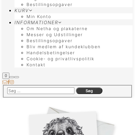
Bestillingsopgaver
KURV
Min Konto
INFORMATIONER
Om Netha og plakaterne
Messer og Udstillinger
Bestillingsopgaver
Bliv medlem af kundeklubben
Handelsbetingelser
Cookie- og privatlivspolitik
Kontakt
Butiks
0
Søg
Hovedmenu
sidebar