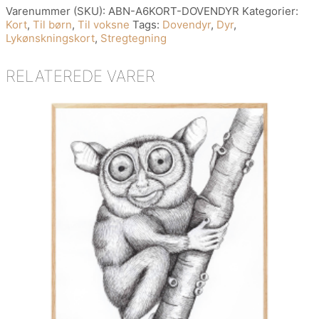
Inkl.
Varenummer (SKU):
ABN-A6KORT-DOVENDYR
Kategorier:
Kuvert
Kort
,
Til børn
,
Til voksne
Tags:
Dovendyr
,
Dyr
,
antal
Lykønskningskort
,
Stregtegning
RELATEREDE VARER