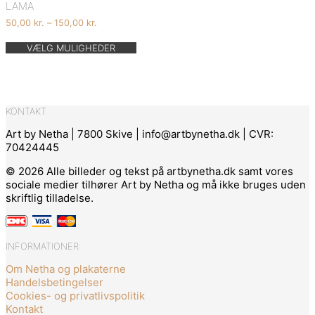
LAMA
Prisinterval:
50,00
kr.
–
150,00
kr.
50,00 kr.
Dette
til
VÆLG MULIGHEDER
vare
150,00 kr.
har
flere
varianter.
Mulighederne
KONTAKT
kan
vælges
Art by Netha | 7800 Skive | info@artbynetha.dk | CVR:
på
70424445
varesiden
© 2026 Alle billeder og tekst på artbynetha.dk samt vores
sociale medier tilhører Art by Netha og må ikke bruges uden
skriftlig tilladelse.
INFORMATIONER:
Om Netha og plakaterne
Handelsbetingelser
Cookies- og privatlivspolitik
Kontakt