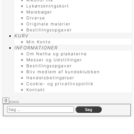
Lykønskningskort
Malebøger
Diverse
Originale malerier
Bestillingsopgaver
KURV
Min Konto
INFORMATIONER
Om Netha og plakaterne
Messer og Udstillinger
Bestillingsopgaver
Bliv medlem af kundeklubben
Handelsbetingelser
Cookie- og privatlivspolitik
Kontakt
Butiks
0
Søg
Hovedmenu
sidebar